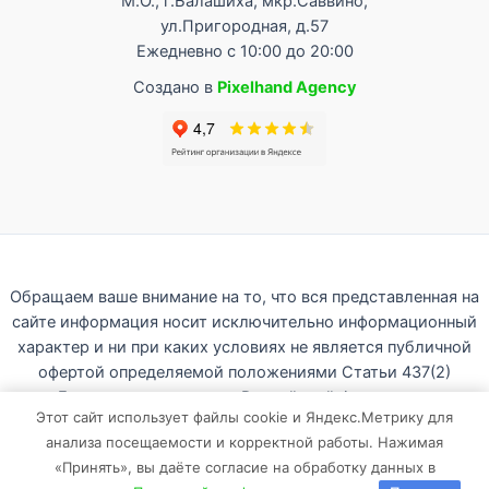
М.О., г.Балашиха, мкр.Саввино,
ул.Пригородная, д.57
Ежедневно с 10:00 до 20:00
Создано в
Pixelhand Agency
Обращаем ваше внимание на то, что вся представленная на
сайте информация носит исключительно информационный
характер и ни при каких условиях не является публичной
офертой определяемой положениями Статьи 437(2)
Гражданского кодекса Российской Федерации.
Этот сайт использует файлы cookie и Яндекс.Метрику для
Любое копирование с сайта sunnysport.ru без письменного
анализа посещаемости и корректной работы. Нажимая
разрешения владельца запрещено.
«Принять», вы даёте согласие на обработку данных в