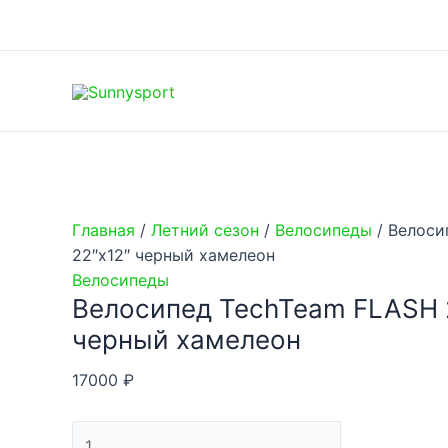
Перейти
к
содержимому
Главная
/
Летний сезон
/
Велосипеды
/ Велоси
22″х12″ черный хамелеон
Велосипеды
Велосипед TechTeam FLASH 
черный хамелеон
17000
₽
Количество