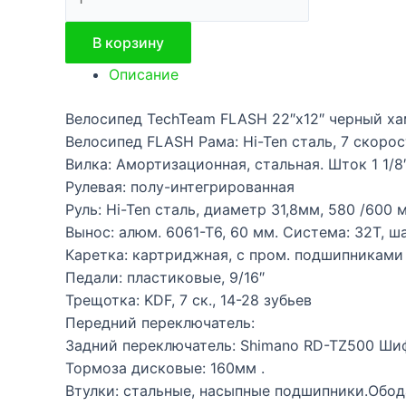
товара
Велосипед
В корзину
TechTeam
Описание
FLASH
22"х12"
Велосипед TechTeam FLASH 22″х12″ черный х
черный
Велосипед FLASH Рама: Hi-Ten сталь, 7 скоро
хамелеон
Вилка: Амортизационная, стальная. Шток 1 1/8
Рулевая: полу-интегрированная
Руль: Hi-Ten сталь, диаметр 31,8мм, 580 /600 
Вынос: алюм. 6061-Т6, 60 мм. Система: 32Т, ша
Каретка: картриджная, с пром. подшипниками
Педали: пластиковые, 9/16″
Трещотка: KDF, 7 ск., 14-28 зубьев
Передний переключатель:
Задний переключатель: Shimano RD-TZ500 Ши
Тормоза дисковые: 160мм .
Втулки: стальные, насыпные подшипники.Обо