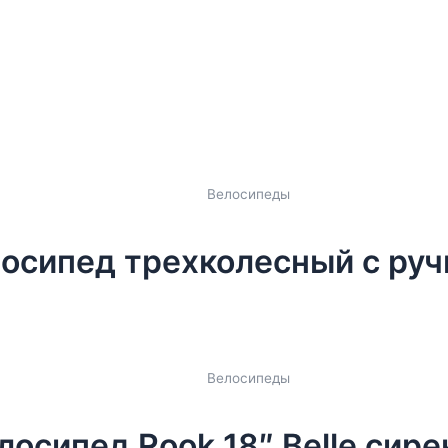
Велосипеды
осипед трехколесный с руч
Велосипеды
лосипед Rook 18″ Belle сир