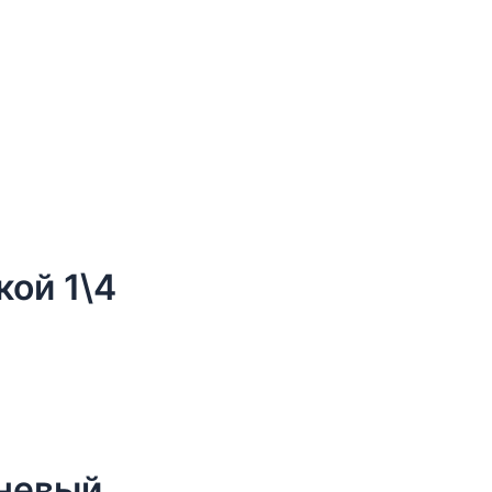
кой 1\4
еневый