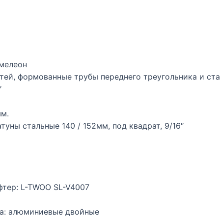
амелеон
стей, формованные трубы переднего треугольника и ста
″
мм.
туны стальные 140 / 152мм, под квадрат, 9/16″
фтер: L-TWOO SL-V4007
да: алюминиевые двойные