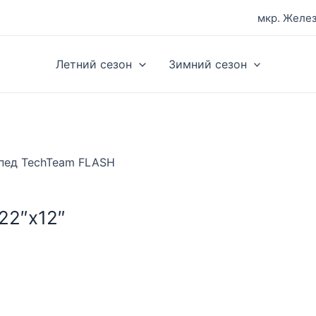
мкр. Желез
Летний сезон
Зимний сезон
пед TechTeam FLASH
22″х12″